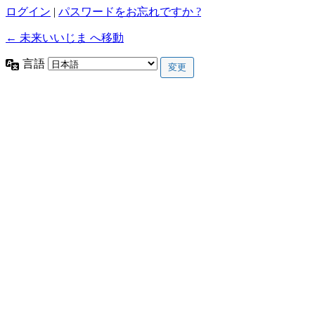
ログイン
|
パスワードをお忘れですか ?
← 未来いいじま へ移動
言語