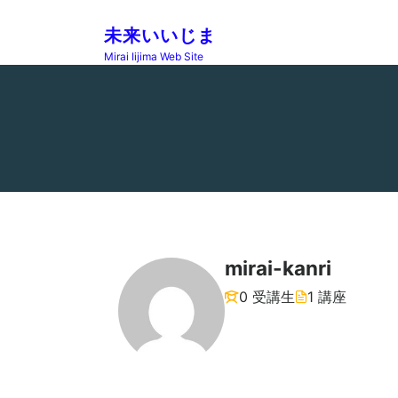
Skip
to
未来いいじま
content
Mirai Iijima Web Site
mirai-kanri
0 受講生
1 講座