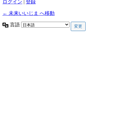
ログイン
|
登録
← 未来いいじま へ移動
言語