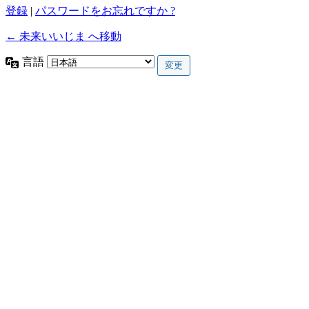
登録
|
パスワードをお忘れですか ?
← 未来いいじま へ移動
言語